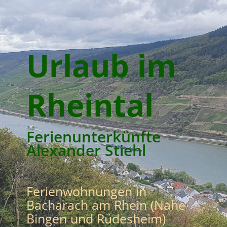
Urlaub im
Rheintal
Ferienunterkünfte
Alexander Stiehl
Ferienwohnungen in
Bacharach am Rhein (Nahe
Bingen und Rüdesheim)